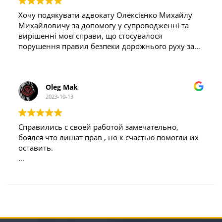
Хочу подякувати адвокату Олексієнко Михайлу
Михайловичу за допомогу у супроводженні та
вирішенні моєї справи, що стосувалося
порушення правил безпеки дорожнього руху за
ст. 286 ККУ та притягнення мене до кримінальної
відповідальності за збиття мною людини на
пішохідному переході, за пів року судів та
Oleg Mak
активної співпраці, адвокат допоміг закрити
2023-10-13
кримінальну справу за примиренням з
потерпілою та звільнити мене від кримінальної
відповідальності.
Справились с своей работой замечательно,
боялся что лишат прав , но к счастью помогли их
оставить.
Отдельное спасибо Инне, которая
проконсультировала по всем вопросам которые
меня волновали.