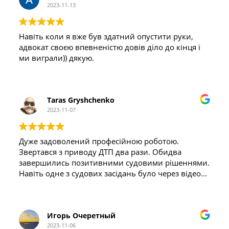
2023-11-13
Навіть коли я вже був здатний опустити руки,
адвокат своєю впевненістю довів діло до кінця і
ми виграли)) дякую.
Taras Gryshchenko
2023-11-07
Дуже задоволений професійною роботою.
Звертався з приводу ДТП два рази. Обидва
завершились позитивними судовими рішеннями.
Навіть одне з судових засідань було через відео
конференцію. Я був дуже здивований що так
можна.
Игорь Очеретный
2023-11-06