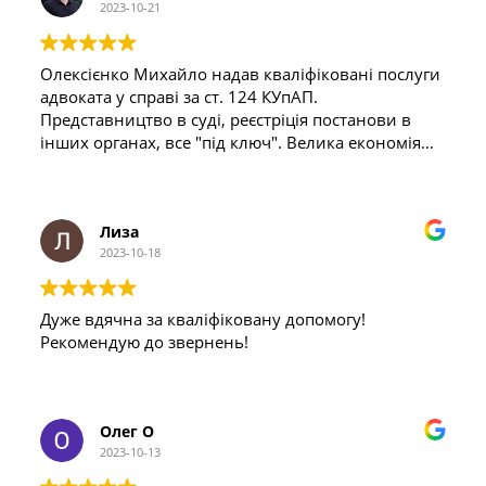
рік, і протягом усього цього часу Михайло
2023-10-21
залишався на зв'язку, навіть у вихідні дні.
Його професійне керівництво в процесі розгляду
Олексієнко Михайло надав кваліфіковані послуги
як в юридичних аспектах ДТП, так і в
адвоката у справі за ст. 124 КУпАП.
адміністративної справі (стягнення суми шкоди),
Представництво в суді, реєстріція постанови в
відіграло ключову роль у досягненні позитивного
інших органах, все "під ключ". Велика економія
результату.
часу - Рекомендую!
Дякую, Михайло, за вашу працю та підтримку у
складний момент!
Лиза
2023-10-18
Рекомендую його послуги всім, хто в пошуку
надійного юриста!
Дуже вдячна за кваліфіковану допомогу!
Рекомендую до звернень!
Олег О
2023-10-13