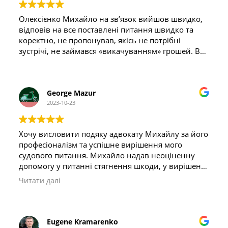
Олексієнко Михайло на звʼязок вийшов швидко,
відповів на все поставлені питання швидко та
коректно, не пропонував, якісь не потрібні
зустрічі, не займався «викачуванням» грошей. Все
по чітко та по справі. Усім задоволена. Дякую
George Mazur
2023-10-23
Хочу висловити подяку адвокату Михайлу за його
професіоналізм та успішне вирішення мого
судового питання. Михайло надав неоціненну
допомогу у питанні стягнення шкоди, у вирішенні
питання зі страховою винуватця та забезпечив
Читати далі
проведення незалежної експертизи.
Весь процес, починаючи від моменту ДТП і
закінчуючи фінальною точкою, зайняв практично
Eugene Kramarenko