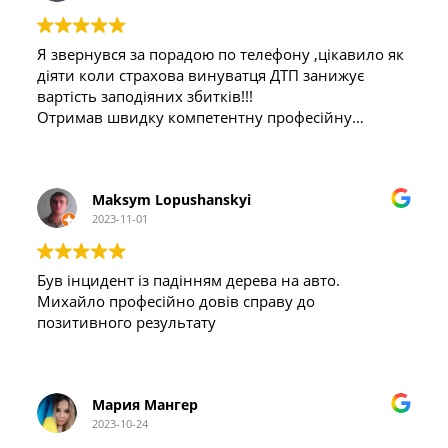
Я звернувся за порадою по телефону ,цікавило як
діяти коли страхова винуватця ДТП занижує
вартість заподіяних збитків!!!
Отримав швидку компетентну професійну
відповідь ,що дала розуміння подальших дій в
ситуації ,що виникла з вини ін.сторони ,за що
дуже вдячний. Раджу ,звертайтесь ,швидко та
Maksym Lopushanskyi
професійно.
2023-11-01
Був інцидент із падінням дерева на авто.
Михайло професійно довів справу до
позитивного результату
Мария Мангер
2023-10-24